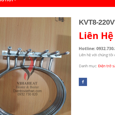
KVT8-220
Liên Hệ
Hotline: 0932.730.
Liên hệ với chúng tôi 
Danh mục:
Điện trở s