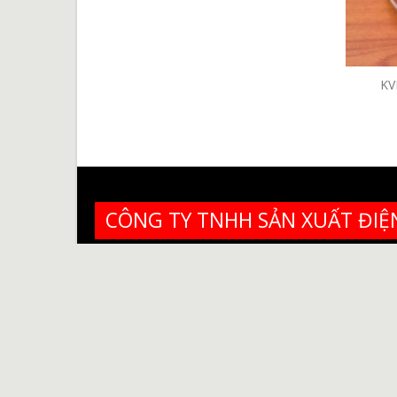
KIT220V*1KW
KMT220V*5KW
KV
Liên Hệ
Liên Hệ
CÔNG TY TNHH SẢN XUẤT ĐIỆ
Head Oficer : 208 Lâm Thị Hố, P.Tân Chá
Hotline: 0932 730 820 - 0902 62 84 84
Email:
dientroviethan@gmail.com
- Websit
nhiệt Việt Hàn