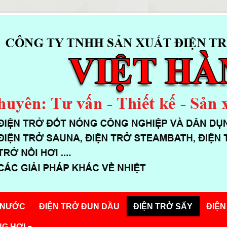
 NƯỚC
ĐIỆN TRỞ ĐUN DẦU
ĐIỆN TRỞ SẤY
ĐIỆN
G HƠI