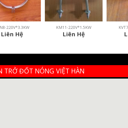
N8-220V*3.3KW
KM11-220V*1.5KW
KVT
Liên Hệ
Liên Hệ
L
N TRỞ ĐỐT NÓNG VIỆT HÀN
nh Hiệp, Quận 12, TP HCM.
e:
www.dientroviethan.com
- Fanpage Facebook:
Điện t