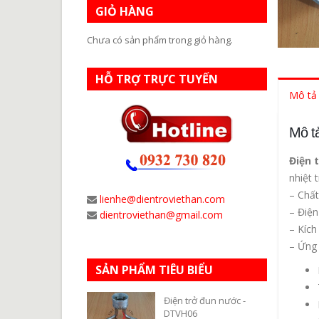
GIỎ HÀNG
Chưa có sản phẩm trong giỏ hàng.
HỖ TRỢ TRỰC TUYẾN
Mô tả
Mô t
Điện 
nhiệt 
– Chất
lienhe@dientroviethan.com
– Điện
dientroviethan@gmail.com
– Kích
– Ứng
SẢN PHẨM TIÊU BIỂU
Điện trở đun nước -
DTVH06