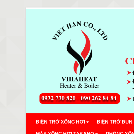
ĐIỆN TRỞ XÔNG HƠI
ĐIỆN TRỞ ĐUN
MÁY XÔNG HƠI TAKANO
PHÒNG XÔN