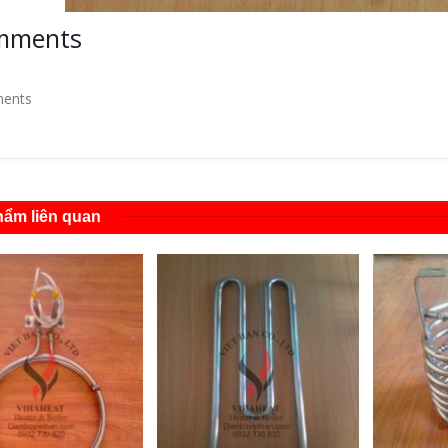
mments
ents
ẩm liên quan