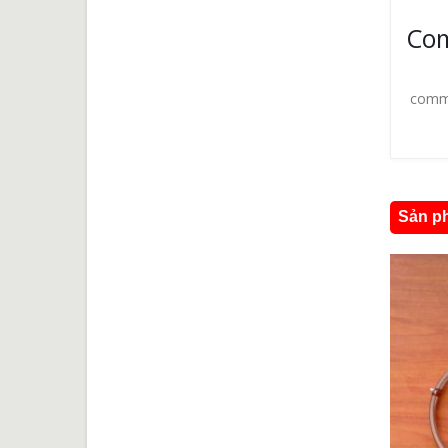
Co
comm
Sản ph