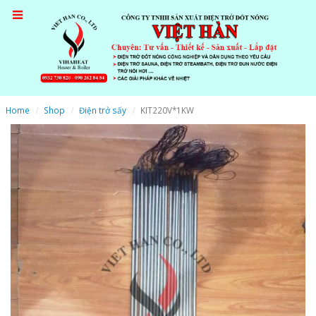
Home
Shop
Điện trở sấy
KIT220V*1KW