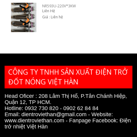
NR593U-220V*3KW
Liên Hệ
Giá : Liên hệ
CÔNG TY TNHH SẢN XUẤT ĐIỆN TRỞ
ĐỐT NÓNG VIỆT HÀN
Head Oficer : 208 Lâm Thị Hố, P.Tân Chánh Hiệp,
Quận 12, TP HCM.
Hotline: 0932 730 820 - 0902 62 84 84
Email:
dientroviethan@gmail.com
- Website:
www.dientroviethan.com
- Fanpage Facebook:
Điện
trở nhiệt Việt Hàn