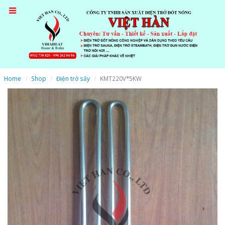
Home
Shop
Điện trở sấy
KMT220V*5KW