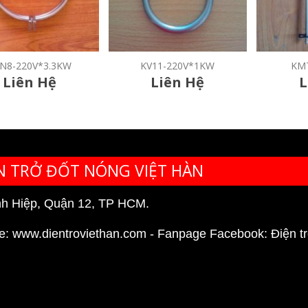
V11-220V*1KW
KMT220V*5KW
KI
Liên Hệ
Liên Hệ
L
N TRỞ ĐỐT NÓNG VIỆT HÀN
nh Hiệp, Quận 12, TP HCM.
e:
www.dientroviethan.com
- Fanpage Facebook:
Điện t