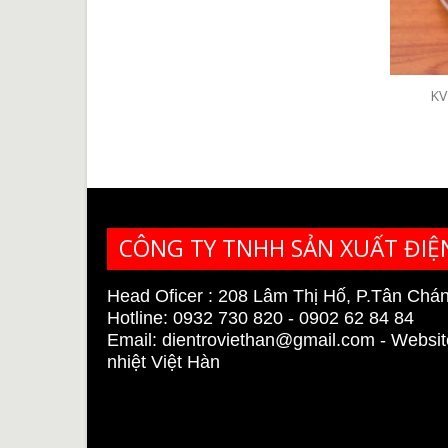
KV48-220V*2KW
KVN8-220V*3.3KW
K
Liên Hệ
Liên Hệ
CÔNG TY TNHH SẢN XUẤT ĐIỆ
Head Oficer : 208 Lâm Thị Hố, P.Tân Chá
Hotline: 0932 730 820 - 0902 62 84 84
Email:
dientroviethan@gmail.com
- Websit
nhiệt Việt Hàn