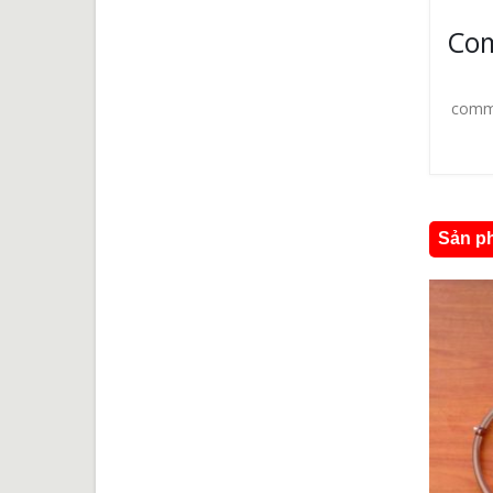
Co
comm
Sản ph