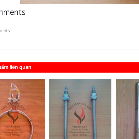
mments
ents
ẩm liên quan