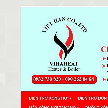
ĐIỆN TRỞ XÔNG HƠI
ĐIỆN TRỞ ĐUN
MÁY XÔNG HƠI TAKANO
PHÒNG XÔN