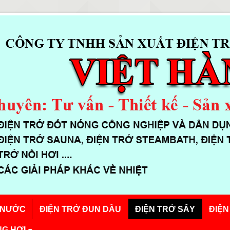
 NƯỚC
ĐIỆN TRỞ ĐUN DẦU
ĐIỆN TRỞ SẤY
ĐIỆN
G HƠI