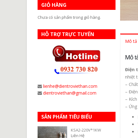
GIỎ HÀNG
Chưa có sản phẩm trong giỏ hàng.
HỖ TRỢ TRỰC TUYẾN
Mô tả
Mô t
Điện 
nhiệt 
– Chất
lienhe@dientroviethan.com
– Điện
dientroviethan@gmail.com
– Kích
– Ứng
SẢN PHẨM TIÊU BIỂU
KSA2-220V*1KW
Liên Hệ