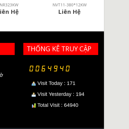
1-380*12KW
NPV7090-380V*12KW
NPV65-
iên Hệ
Liên Hệ
Li
THỐNG KÊ TRUY CẬP
rở
Visit Today : 171
Visit Yesterday : 194
Total Visit : 64940