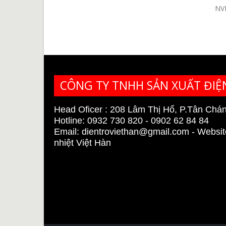
 trở đun nước – DTVH04
NVBT11-220V*6KW
Điện tr
Liên Hệ
Liên Hệ
CÔNG TY TNHH SẢN XUẤT ĐIỆ
Head Oficer : 208 Lâm Thị Hố, P.Tân Chá
Hotline: 0932 730 820 - 0902 62 84 84
Email:
dientroviethan@gmail.com
- Websit
nhiệt Việt Hàn