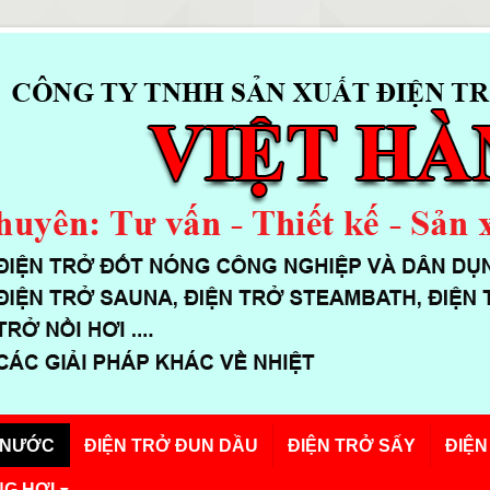
 NƯỚC
ĐIỆN TRỞ ĐUN DẦU
ĐIỆN TRỞ SẤY
ĐIỆN
G HƠI