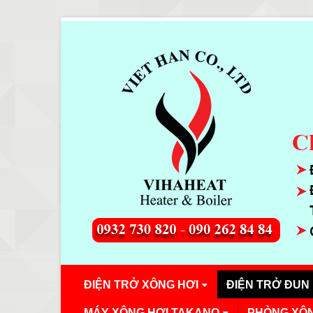
ĐIỆN TRỞ XÔNG HƠI
ĐIỆN TRỞ ĐUN
MÁY XÔNG HƠI TAKANO
PHÒNG XÔN