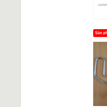
comm
Sản ph