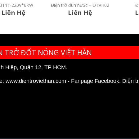
ở đun nước – DTVH02
ĐNR323KW
NVT1
Liên Hệ
Liên Hệ
L
N TRỞ ĐỐT NÓNG VIỆT HÀN
nh Hiệp, Quận 12, TP HCM.
e:
www.dientroviethan.com
- Fanpage Facebook:
Điện t