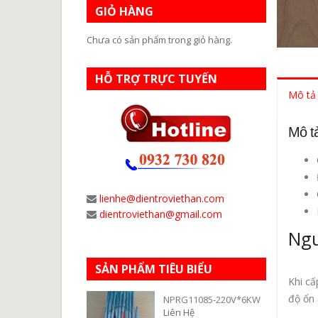
GIỎ HÀNG
Chưa có sản phẩm trong giỏ hàng.
HỖ TRỢ TRỰC TUYẾN
Mô tả
Mô t
lienhe@dientroviethan.com
dientroviethan@gmail.com
Ngu
SẢN PHẨM TIÊU BIỂU
Khi cấ
độ ổn 
NPRG11085-220V*6KW
Liên Hệ